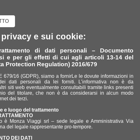
Chi Siamo
TTO
Libertà nel viaggiare
Qualità nel viaggiare
a privacy e sui cookie:
Rispetto dell'ambiente
Professionalità
trattamento di dati personali – Documento
i e per gli effetti di cui agli articoli 13-14 del
Servizi
a Protection Regulation) 2016/679
Tours
 679/16 (GDPR), siamo a fornirLe le dovute informazioni in
Il Gruppo
dei dati personali da lei forniti. L’informativa non è da
ltri siti web eventualmente consultabili tramite links presenti
I Partners
inio del titolare, che non è da considerarsi in alcun modo
La nostra brochure
rnet dei terzi.
Servizi
le e luogo del trattamento
TRATTAMENTO
Trasporto Anziani
ento è Monza Viaggi srl – sede legale e Amministrativa Via
Trasporto Persone
ona del legale rappresentante pro-tempore.
con ridotte capacità
motorie
TO DEI DATI
Trasporto Alunni