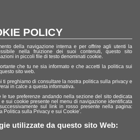
Indagini
Gallerie
Link
KIE POLICY
mento della navigazione interna e per offrire agli utenti la
ssibile nella fruizione dei suoi contenuti, questo sito
ioni in piccoli file di testo denominati cookie.
rtante che tu ne sia informato e che accetti la politica sui
 questo sito web.
 ti preghiamo di consultare la nostra politica sulla privacy e
Home / Link
verai in calce a questa informativa.
 le tue preferenze andando nella sezione del sito dedicata
e
cy e sui cookie presente nel menu di navigazione identificata
successivamente sul link in rosso presente nella pagina:
a Politica sulla Privacy e sui Cookie'.
azionali
gie utilizzate da questo sito Web: