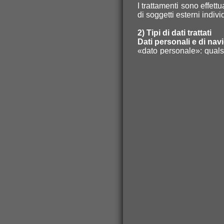
I trattamenti sono effett
di soggetti esterni indivi
2) Tipi di dati trattati
Dati personali e di nav
«dato personale»: qualsi
o identificabile («intere
essere identificata, dir
identificativo come il no
un identificativo online 
fisiologica, genetica, ps
Dati di navigazione
I sistemi informatici e 
web acquisiscono, nel co
trasmissione è implicita 
Si tratta di informazio
identificati, ma che pe
associazioni con dati dete
In questa categoria di d
utilizzati dagli utenti c
Resource Identifier) delle
nel sottoporre la richie
codice numerico indicant
ecc.) ed altri parametr