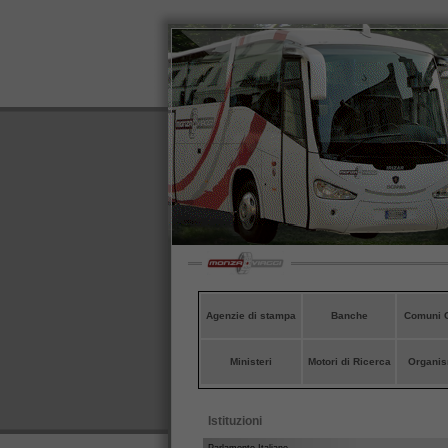
Agenzie di stampa
Banche
Comuni C
Ministeri
Motori di Ricerca
Organism
Istituzioni