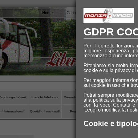
Home
Contatti
Preventivi
Qualità Az.
GDPR COO
Per il corretto funziona
migliore esperienza po
memorizza alcune informaz
Riteniamo sia molto impo
cookie e sulla privacy di
Per maggiori informazioni
sui cookie in uso che tro
Potrai sempre modificare
apoluogo Italiani
Elenchi Telefonici
Giornali locali/nazionali
Istituzioni
Mapp
alla politica sulla priva
con la voce Contatti e 
'Leggi o modifica la nostr
i Internazionali
Quotidiani nazionali
Regioni Italiane
Sindacati
TV locali/n
Cookie e tipolo