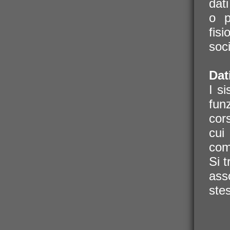
dati
o p
fis
soci
Dat
I s
fun
cor
cui
com
Si 
ass
ste
ass
iden