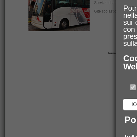
Servizio di accompagname
Pot
Gite scolastiche con bus g.t
nell
sui 
con 
pres
sull
Comment
Torna alla pagina 
Coo
We
HO
Pol