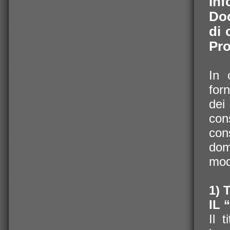
Inf
Doc
di 
Pro
In 
for
dei
con
con
dom
modo
1) 
IL
Il 