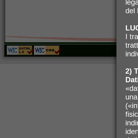
leg
del
LU
I tr
tra
Monza Viaggi Sr
indi
2) T
Dat
«da
una
(«i
fis
ind
ide