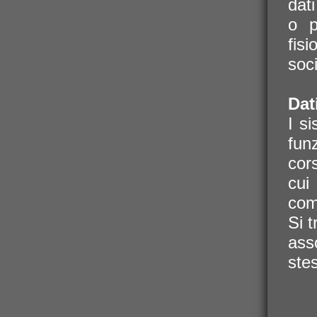
dati
o p
fis
soci
Dat
I s
fun
cor
cui
com
Si 
ass
ste
ass
iden