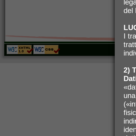
leg
del
LU
I tr
tra
Monza Viaggi Sr
indi
2) T
Dat
«da
una
(«i
fis
ind
ide