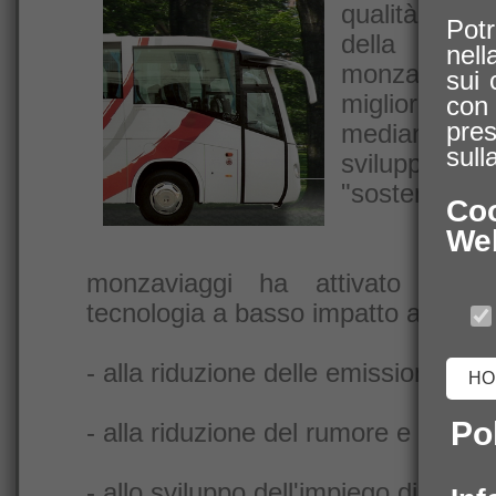
qualità della
Pot
della collet
nell
monzaviaggi
sui 
migliorament
con 
pres
mediante in
sull
sviluppo d
"sostenibile".
Coo
We
monzaviaggi ha attivato una p
tecnologia a basso impatto ambienta
- alla riduzione delle emissioni inqui
HO
Pol
- alla riduzione del rumore e delle v
- allo sviluppo dell'impiego di carbur