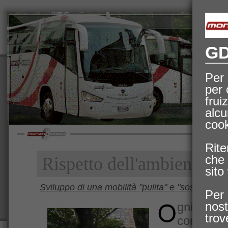
Ho
GD
Per 
per 
fru
alcu
cook
Rite
che 
Rispetto dell'ambiente
sito
Sviluppo di una mobilità "pulita" e "sostenibile"
Per 
nos
gni att
trov
contribu