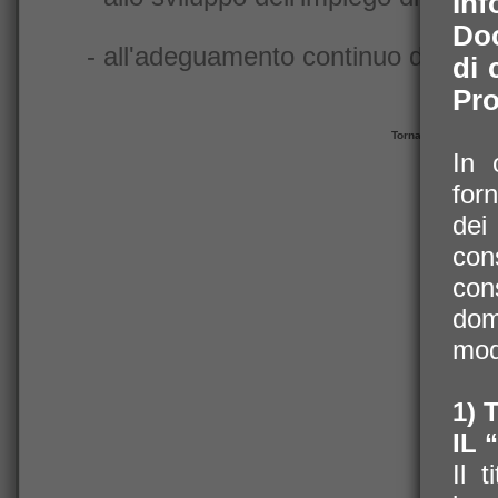
Inf
Doc
- all'adeguamento continuo dei pian
di 
Pro
Comment
Torna alla pagina 
In 
for
dei
con
con
dom
modo
1) 
IL
Il 