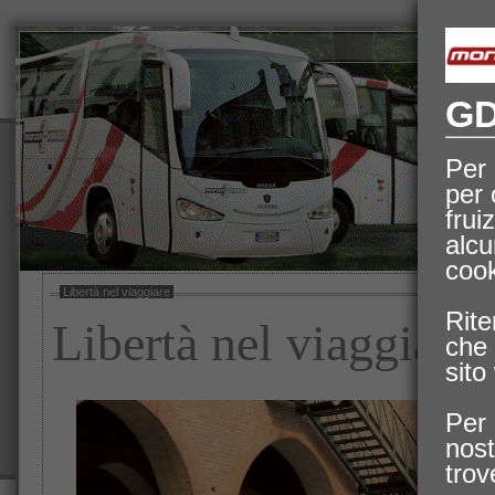
Ho
GD
Per 
per 
fru
alcu
cook
Libertà nel viaggiare
Rite
Libertà nel viaggiare
che 
sito
Per 
nos
trov