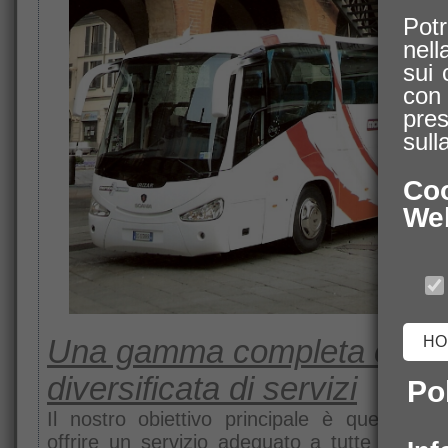
Pot
nell
sui 
con 
pres
sull
Coo
We
HO
Una gamma completa e
diversificata di servizi
Pol
Il nostro obiettivo principale è quello di p
offrire un servizio adeguato a tutte le pers