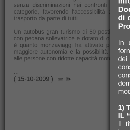
Inf
senza discriminazioni nei confronti di singo
Doc
categorie, favorendo l'accessibilità ai servi
di 
trasporto da parte di tutti.
Pro
Un autobus gran turismo di 50 posti, attrez
con pedana sollevatrice e dotato di ogni com
In 
è quanto monzaviaggi ha attivato per garan
for
maggiore autonomia e la possibilità di viagg
dei
alle persone con ridotte capacità motorie.
con
...
con
( 15-10-2009 )
dom
modo
1) 
IL
Il 