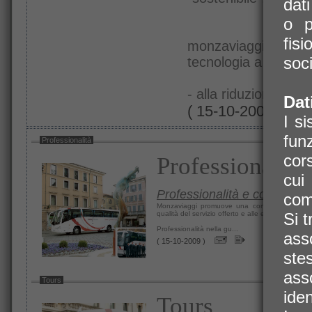
dati
o p
fis
monzaviaggi ha att
soci
tecnologia a basso i
- alla riduzione delle
Dat
( 15-10-2009 )
I s
fun
Professionalità
cor
Professionalità
cui
Professionalità e cortesia
com
Monzaviaggi promuove una continua formazion
qualità del servizio offerto e alle esigenze dei cli
Si 
Professionalità nella gu...
ass
( 15-10-2009 )
ste
ass
Tours
iden
Tours